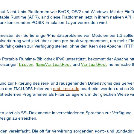
 auf Nicht-Unix-Plattformen wie BeOS, OS/2 und Windows. Mit der Einfü
le Runtime (APR), sind diese Plattformen jetzt in ihrem nativen API 
funktionierenden POSIX-Emulation-Layer vermieden wird.
e meisten der Sortierungs-/Prioritätsprobleme von Modulen bei 1.3 soll
ulsortierung wird jetzt über einen pre-hook vorgenommen, um mehr Flex
odulfähigkeiten zur Verfügung stellen, ohne den Kern des Apache HT
Portable Runtime-Bibliothek IPv6 unterstützt, bekommt der Apache ht
nweisungen
,
und
numerische I
Listen
NameVirtualHost
VirtualHost
t und zur Filterung des rein- und rausgehenden Datenstroms des Serve
rch den
-Filter von
bearbeitet werden und so S
INCLUDES
mod_include
bt externen Programmen als Filter zu agieren, in der gleichen Weise
n jetzt als SSI-Dokumente in verschiedenen Sprachen zur Verfügung. 
Design zu erreichen.
den vereinfacht. Die oft für Verwirrung sorgenden
- und
Port
BindAdd