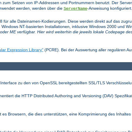
n zum Setzen von IP-Addressen und Portnummern benutzt. Der Server
verwendet werden, werden über die
-Anweisung konfiguriert
ServerName
f-8 für alle Dateinamen-Kodierungen. Diese werden direkt auf das zug
 Windows NT-basierten Installationen, inklusive Windows 2000 und Win
oder ME verfügbar. Hier wird weiterhin die jeweils lokale Codepage de
lar Expression Library"
(PCRE). Bei der Auswertung aller regulären Au
 Interface zu den von OpenSSL bereitgestellten SSL/TLS Verschlüsselu
entiert die HTTP Distributed Authoring and Versioning (DAV) Spezifika
 es Browsern, die dies unterstützen, eine Komprimierung des Inhaltes 