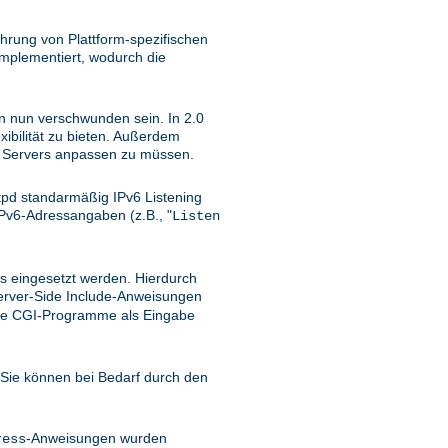
hrung von Plattform-spezifischen
implementiert, wodurch die
ten nun verschwunden sein. In 2.0
ibilität zu bieten. Außerdem
TP Servers anpassen zu müssen.
tpd standarmäßig IPv6 Listening
Pv6-Adressangaben (z.B., "
Listen
rs eingesetzt werden. Hierdurch
erver-Side Include-Anweisungen
 wie CGI-Programme als Eingabe
Sie können bei Bedarf durch den
-Anweisungen wurden
ress