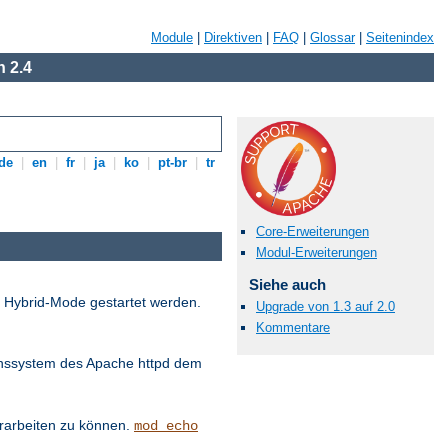
Module
|
Direktiven
|
FAQ
|
Glossar
|
Seitenindex
 2.4
de
|
en
|
fr
|
ja
|
ko
|
pt-br
|
tr
Core-Erweiterungen
Modul-Erweiterungen
Siehe auch
d Hybrid-Mode gestartet werden.
Upgrade von 1.3 auf 2.0
Kommentare
onssystem des Apache httpd dem
erarbeiten zu können.
mod_echo