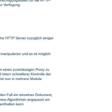
rechtigungsdaten für die HTTP-
ur Verfügung.
he HTTP Server zuzüglich einiger
anipulieren und es ist möglich
m einen zuverlässigen Proxy zu
 intern schnellere) Kontrolle der
 ist nun in mehrere Module
eden Fall ein einzelnes Dokument,
view-Algorithmen angepasst um
 enthalten kann.