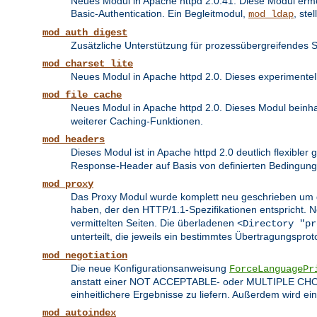
Neues Modul in Apache httpd 2.0.41. Diese Modul erm
Basic-Authentication. Ein Begleitmodul,
, ste
mod_ldap
mod_auth_digest
Zusätzliche Unterstützung für prozessübergreifendes 
mod_charset_lite
Neues Modul in Apache httpd 2.0. Dieses experimente
mod_file_cache
Neues Modul in Apache httpd 2.0. Dieses Modul beinhal
weiterer Caching-Funktionen.
mod_headers
Dieses Modul ist in Apache httpd 2.0 deutlich flexibler
Response-Header auf Basis von definierten Bedingung
mod_proxy
Das Proxy Modul wurde komplett neu geschrieben um di
haben, der den HTTP/1.1-Spezifikationen entspricht.
vermittelten Seiten. Die überladenen
<Directory "pr
unterteilt, die jeweils ein bestimmtes Übertragungsprot
mod_negotiation
Die neue Konfigurationsanweisung
ForceLanguagePr
anstatt einer NOT ACCEPTABLE- oder MULTIPLE CHOICE
einheitlichere Ergebnisse zu liefern. Außerdem wird e
mod_autoindex