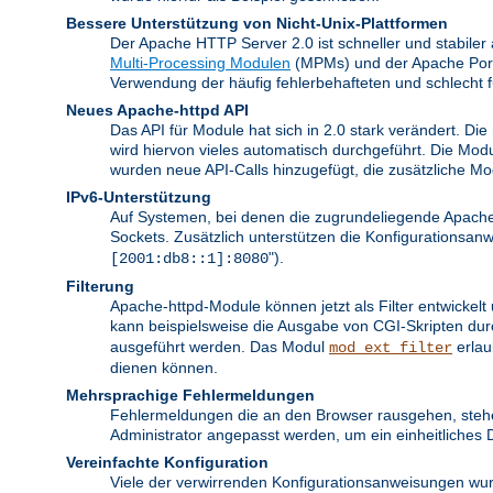
Bessere Unterstützung von Nicht-Unix-Plattformen
Der Apache HTTP Server 2.0 ist schneller und stabiler
Multi-Processing Modulen
(MPMs) und der Apache Portab
Verwendung der häufig fehlerbehafteten und schlecht 
Neues Apache-httpd API
Das API für Module hat sich in 2.0 stark verändert. Di
wird hiervon vieles automatisch durchgeführt. Die Mod
wurden neue API-Calls hinzugefügt, die zusätzliche M
IPv6-Unterstützung
Auf Systemen, bei denen die zugrundeliegende Apache 
Sockets. Zusätzlich unterstützen die Konfigurationsa
").
[2001:db8::1]:8080
Filterung
Apache-httpd-Module können jetzt als Filter entwickel
kann beispielsweise die Ausgabe von CGI-Skripten du
ausgeführt werden. Das Modul
erlau
mod_ext_filter
dienen können.
Mehrsprachige Fehlermeldungen
Fehlermeldungen die an den Browser rausgehen, stehe
Administrator angepasst werden, um ein einheitliches 
Vereinfachte Konfiguration
Viele der verwirrenden Konfigurationsanweisungen wur