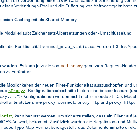
öglicht die Verwendung einer LDAP-Datenbank zur Speicherung von Be
llt einen Verbindungs-Pool und die Pufferung von Abfrageergebnissen z
Session-Caching mittels Shared-Memory.
lle Modul erlaubt Zeichensatz-Übersetzungen oder -Umschlüsselung.
tet die Funktionalität von
aus Version 1.3 des Apac
mod_mmap_static
 geworden. Es kann jetzt die von
genutzten Request-Header m
mod_proxy
en zu verändern.
e Möglichkeiten der neuen Filter-Funktionalität auszuschöpfen und u
 Neue
-Konfigurationsabschnitte bieten eine besser lesbare (und
<Proxy>
-Konfigurationen werden nicht mehr unterstützt. Das Modul
oxy:...">
okoll unterstützen, wie
,
und
.
proxy_connect
proxy_ftp
proxy_http
kann benutzt werden, um sicherzustellen, dass ein Client auf j
iority
S-Antwort, bekommt. Zusätzlich wurden die Negotiation- und Multi
in neues Type-Map-Format bereitgestellt, das Dokumenteninhalte direkt