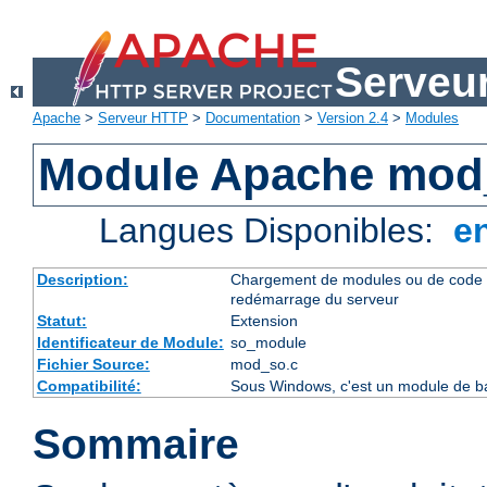
Serveu
Apache
>
Serveur HTTP
>
Documentation
>
Version 2.4
>
Modules
Module Apache mod
Langues Disponibles:
e
Description:
Chargement de modules ou de code 
redémarrage du serveur
Statut:
Extension
Identificateur de Module:
so_module
Fichier Source:
mod_so.c
Compatibilité:
Sous Windows, c'est un module de ba
Sommaire