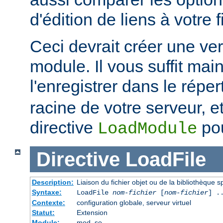
d'édition de liens à votre f
Ceci devrait créer une ve
module. Il vous suffit mai
l'enregistrer dans le réper
racine de votre serveur, et 
directive
pou
LoadModule
Directive
LoadFile
Description:
Liaison du fichier objet ou de la bibliothèque sp
Syntaxe:
LoadFile
nom-fichier
[
nom-fichier
] .
Contexte:
configuration globale, serveur virtuel
Statut:
Extension
Module:
mod_so