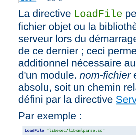
La directive
per
LoadFile
fichier objet ou la bibliot
serveur lors du démarrag
de ce dernier ; ceci perme
additionnel nécessaire a
d'un module.
nom-fichier
e
absolu, soit un chemin rela
défini par la directive
Ser
Par exemple :
LoadFile
"libexec/libxmlparse.so"