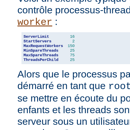
contrôle processus-threa
:
worker
ServerLimit
16
StartServers
2
MaxRequestWorkers
150
MinSpareThreads
25
MaxSpareThreads
75
ThreadsPerChild
25
Alors que le processus pa
démarré en tant que
roo
se mettre en écoute du po
enfants et les threads son
serveur sous un utilisateu