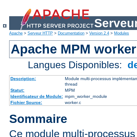
Serveu
Apache
>
Serveur HTTP
>
Documentation
>
Version 2.4
>
Modules
Apache MPM worker
Langues Disponibles:
d
Description:
Module multi-processus implémentant
thread
Statut:
MPM
Identificateur de Module:
mpm_worker_module
Fichier Source:
worker.c
Sommaire
Ce module multi-processu