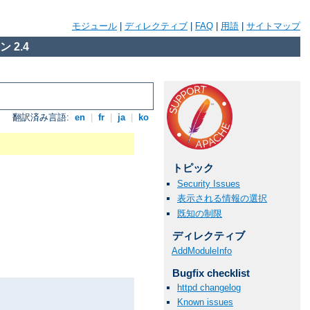
モジュール
|
ディレクティブ
|
FAQ
|
用語
|
サイトマップ
 2.4
翻訳済み言語:
en
|
fr
|
ja
|
ko
トピック
Security Issues
表示される情報の選択
既知の制限
ディレクティブ
AddModuleInfo
Bugfix checklist
httpd changelog
Known issues