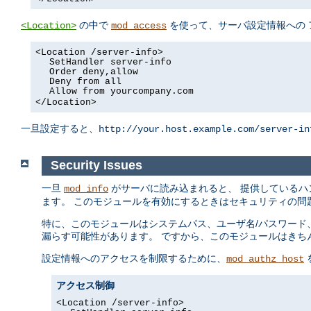
の中で
を使って、サーバ設定情報への 
<Location>
mod_access
<Location /server-info>
SetHandler server-info
Order deny,allow
Deny from all
Allow from yourcompany.com
</Location>
一旦設定すると、
http://your.host.example.com/server-in
Security Issues
一旦
がサーバに読み込まれると、 提供しているハ
mod_info
ます。 このモジュールを有効にするときはセキュリティの問
特に、このモジュールはシステムパス、ユーザ名/パスワード、
漏らす可能性があります。 ですから、このモジュールはきち
設定情報へのアクセスを制限するために、
mod_authz_host
アクセス制御
<Location /server-info>