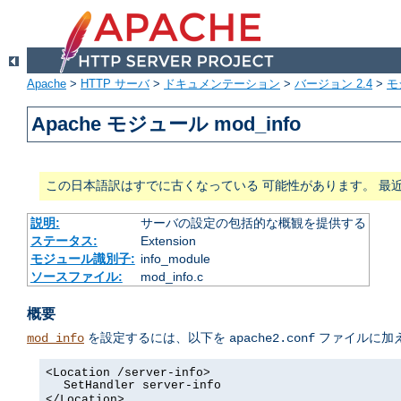
Apache
>
HTTP サーバ
>
ドキュメンテーション
>
バージョン 2.4
>
モ
Apache モジュール mod_info
この日本語訳はすでに古くなっている 可能性があります。 最
説明:
サーバの設定の包括的な概観を提供する
ステータス:
Extension
モジュール識別子:
info_module
ソースファイル:
mod_info.c
概要
を設定するには、以下を
ファイルに加
mod_info
apache2.conf
<Location /server-info>
SetHandler server-info
</Location>