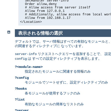
SetHandler server-info
Order allow,deny
# Allow access from server itself
Allow from 127.0.0.1
# Additionally, allow access from local wor
Allow from 192.168.1.17
</Location>
表示される情報の選択
デフォルトでは、サーバ情報はすべての有効なモジュールと、
の関連するディレクティブに なっています。
リクエストへクエリーを追加することで、 設
server-info
は すべての設定ディレクティブを表示します。
config
?<module-name>
指定されたモジュールに関連する情報のみ
?config
モジュールでソートせずに、設定ディレクティブのみ
?hooks
各モジュールが使用するフックのみ
?list
有効なモジュールの簡単なリストのみ
?server