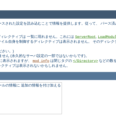
ースされた設定を読み込むことで情報を提供します。従って、 パース済
ィレクティブは 一覧に現れません。これには
,
ServerRoot
LoadModu
ファイル自身を制御するディレクティブは表示されません。 そのディレ
ださい。)
せん (永久的なサーバ設定の一部ではないからです)。
に表示されますが、
は閉じタグの
などの数
mod_info
</Directory>
レクティブは表示されないかもしれません。
モジュールの情報に 追加の情報を付け加える