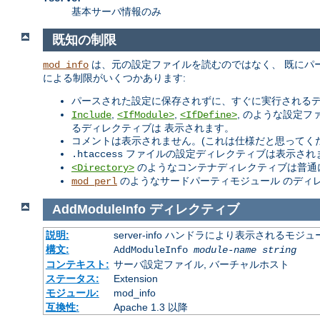
基本サーバ情報のみ
既知の制限
は、元の設定ファイルを読むのではなく、 既にパ
mod_info
による制限がいくつかあります:
パースされた設定に保存されずに、すぐに実行されるデ
,
,
, のような設定
Include
<IfModule>
<IfDefine>
るディレクティブは 表示されます。
コメントは表示されません。(これは仕様だと思ってく
ファイルの設定ディレクティブは表示されま
.htaccess
のようなコンテナディレクティブは普通
<Directory>
のようなサードパーティモジュール のディ
mod_perl
AddModuleInfo
ディレクティブ
説明:
server-info ハンドラにより表示される
構文:
AddModuleInfo
module-name
string
コンテキスト:
サーバ設定ファイル, バーチャルホスト
ステータス:
Extension
モジュール:
mod_info
互換性:
Apache 1.3 以降